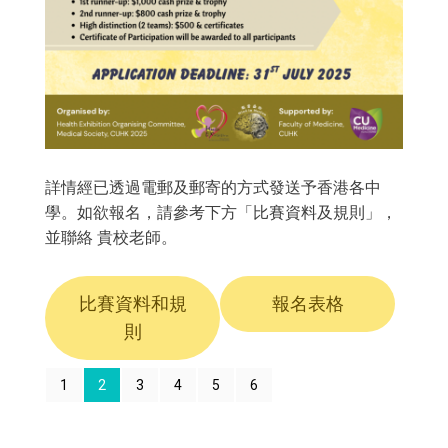
詳情經已透過電郵及郵寄的方式發送予香港各中
學。如欲報名，請參考下方「比賽資料及規則」，
並聯絡 貴校老師。
比賽資料和規
報名表格
則
1
2
3
4
5
6