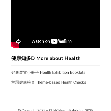
健康知多D More about Health
健康展覽小冊子 Health Exhibition Booklets
主題健康檢查 Theme-based Health Checks
© Copyright 2025 –
CUHK Health Exhibition 2025